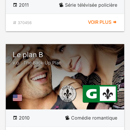
2011
Série télévisée policière
VOIR PLUS
370456
Le plan B
v.o. : The Back-Up Plan
2010
Comédie romantique