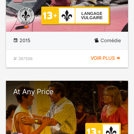
LANGAGE
VULGAIRE
2015
Comédie
VOIR PLUS
397506
At Any Price