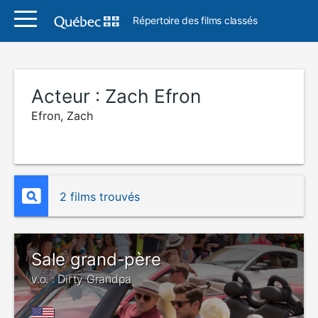
Répertoire des films classés
Acteur :
Zach Efron
Efron, Zach
2 films trouvés
Sale grand-père
v.o. : Dirty Grandpa