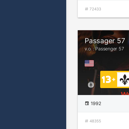
72433
Passager 57
v.o. : Passenger 57
1992
48355