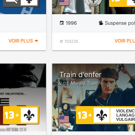
1996
Suspense pol
VOIR PLUS
VOIR PL
103235
Train d'enfer
v.o. : Money Train
VIOLENC
LANGAG
VULGAIR