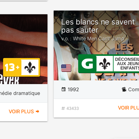
Les blancs ne savent
pas sauter
v.o. : White Men Can't Jump
DÉCONSEI
AUX JEUN
ENFANT
1992
Com
édie dramatique
VOIR PL
43433
VOIR PLUS