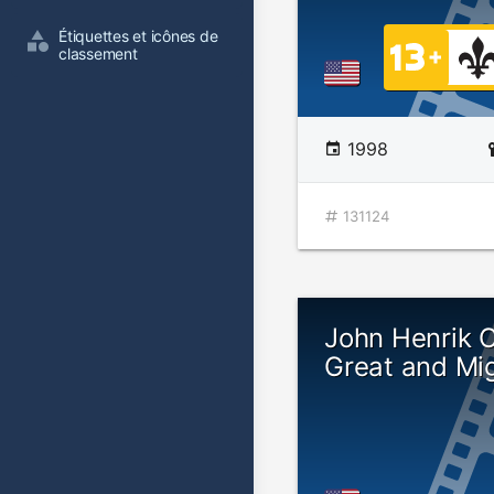
Étiquettes et icônes de 
classement
1998
131124
John Henrik C
Great and Mi