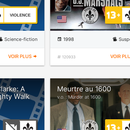
VIOLENCE
Science-fiction
1998
Susp
VOIR PLUS
VOIR PL
120933
larke: A
Meurtre au 1600
ghty Walk
v.o. : Murder at 1600