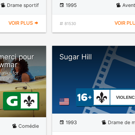
Drame sportif
1995
Avent
VOIR PLUS
VOIR PL
81530
merci pour
Sugar Hill
ewmar
hanks for
ewmar
VIOLENC
1993
Drame de mi
Comédie