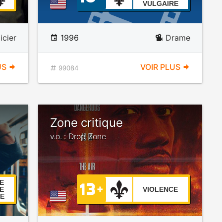
VULGAIRE
icier
1996
Drame
US
VOIR PLUS
99084
Zone critique
v.o. : Drop Zone
E
E
VIOLENCE
E