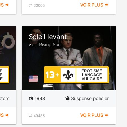
US
VOIR PLUS
60005
Soleil levant
v.o. : Rising Sun
E
ÉROTISME
E
LANGAGE
E
VULGAIRE
ters
1993
Suspense policier
US
VOIR PLUS
49485