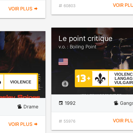
VOIR PL
60803
VOIR PLUS
Le point critique
v.o. : Boiling Point
VIOLENC
LANGAG
VIOLENCE
VULGAIR
1992
Gangs
Drame
VOIR PL
55976
VOIR PLUS