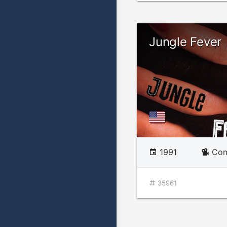
Jungle Fever
1991
Com
35961