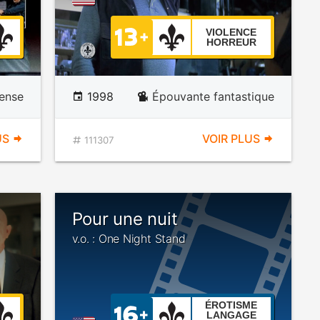
VIOLENCE
HORREUR
ense
1998
Épouvante fantastique
US
VOIR PLUS
111307
Pour une nuit
v.o. : One Night Stand
ÉROTISME
LANGAGE