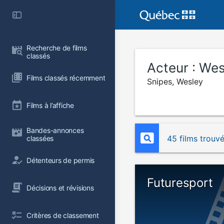
Recherche de films 
classés
Acteur :
Wes
Films classés récemment
Snipes, Wesley
Films à l’affiche
Bandes-annonces 
45 films trouv
classées
Détenteurs de permis
Futuresport
Décisions et révisions
Critères de classement