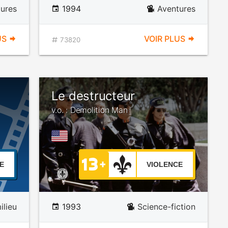
ures
1994
Aventures
US
VOIR PLUS
73820
Le destructeur
v.o. : Demolition Man
E
VIOLENCE
lieu
1993
Science-fiction