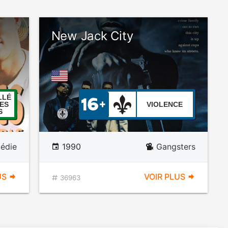
New Jack City
LLÉ
ES
VIOLENCE
S
édie
1990
Gangsters
US
VOIR PLUS
36963