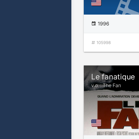
1996
105998
Le fanatique
v.o. : The Fan