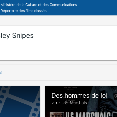
Ministère de la Culture et des Communications
Répertoire des films classés
ley Snipes
és
Des hommes de loi
v.o. : U.S. Marshals