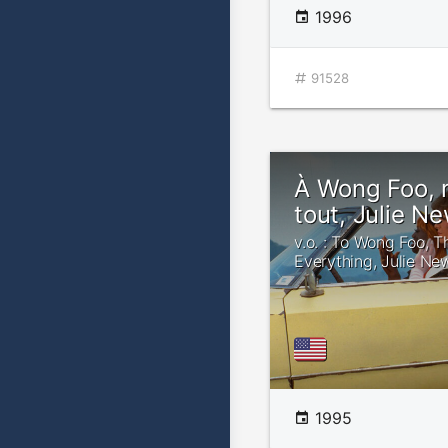
1996
91528
À Wong Foo, 
tout, Julie N
v.o. : To Wong Foo, T
Everything, Julie N
1995