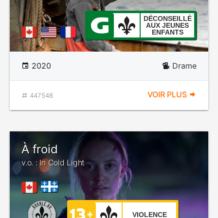
DÉCONSEILLÉ
AUX JEUNES
ENFANTS
2020
Drame
VOIR PLUS
447548
À froid
v.o. : In Cold Light
VIOLENCE