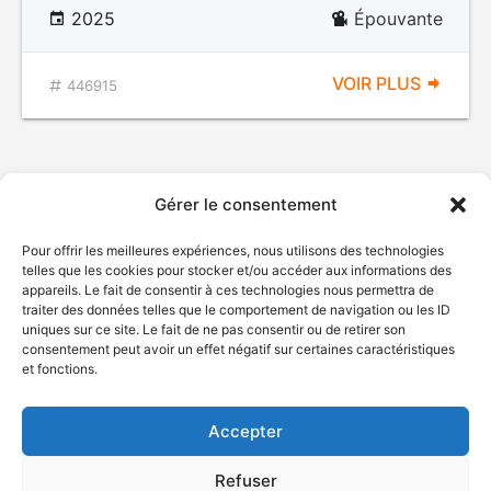
2025
Épouvante
VOIR PLUS
446915
Gérer le consentement
Pour offrir les meilleures expériences, nous utilisons des technologies
telles que les cookies pour stocker et/ou accéder aux informations des
appareils. Le fait de consentir à ces technologies nous permettra de
traiter des données telles que le comportement de navigation ou les ID
uniques sur ce site. Le fait de ne pas consentir ou de retirer son
© Gouvernement du Québec, 2026
consentement peut avoir un effet négatif sur certaines caractéristiques
et fonctions.
Nous joindre
Plan du site
Accepter
Accessibilité
Accès à l'information
Refuser
Déclaration de services