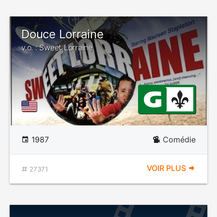
Douce Lorraine
v.o. : Sweet Lorraine
1987
Comédie
VOIR PLUS
27371