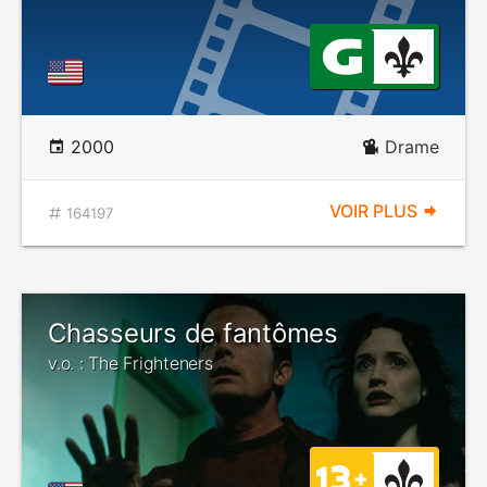
2000
Drame
VOIR PLUS
164197
Chasseurs de fantômes
v.o. : The Frighteners