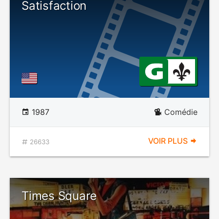
Satisfaction
1987
Comédie
VOIR PLUS
26633
Times Square