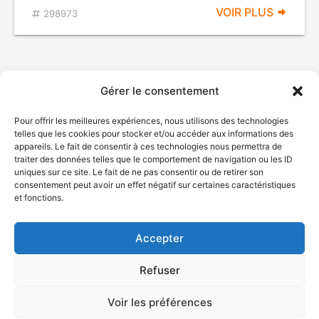
VOIR PLUS
298973
Gérer le consentement
Pour offrir les meilleures expériences, nous utilisons des technologies
telles que les cookies pour stocker et/ou accéder aux informations des
appareils. Le fait de consentir à ces technologies nous permettra de
traiter des données telles que le comportement de navigation ou les ID
uniques sur ce site. Le fait de ne pas consentir ou de retirer son
© Gouvernement du Québec, 2026
consentement peut avoir un effet négatif sur certaines caractéristiques
et fonctions.
Nous joindre
Plan du site
Accepter
Accessibilité
Accès à l'information
Refuser
Déclaration de services
Politique de confidentialité
Voir les préférences