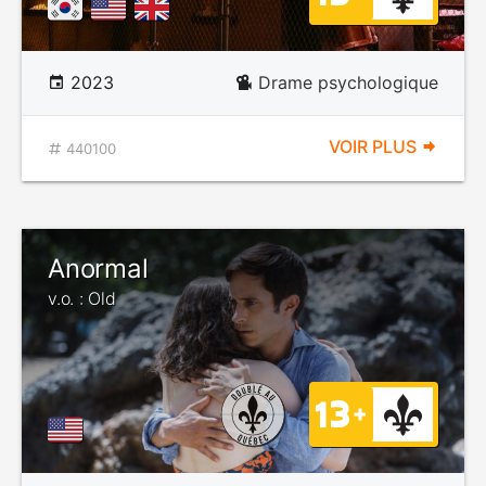
2023
Drame psychologique
VOIR PLUS
440100
Anormal
v.o. : Old