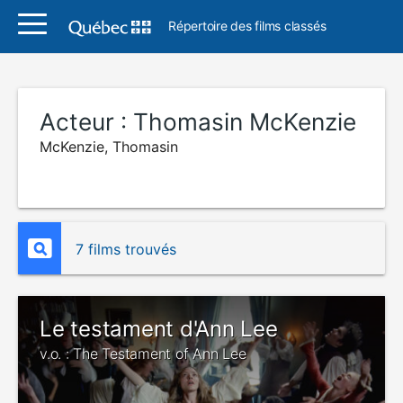
Répertoire des films classés
Acteur :
Thomasin McKenzie
McKenzie, Thomasin
7 films trouvés
Le testament d'Ann Lee
v.o. : The Testament of Ann Lee