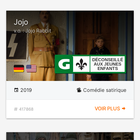
Jojo
v.o. : Jojo Rabbit
DÉCONSEILLÉ
AUX JEUNES
ENFANTS
2019
Comédie satirique
VOIR PLUS
417868