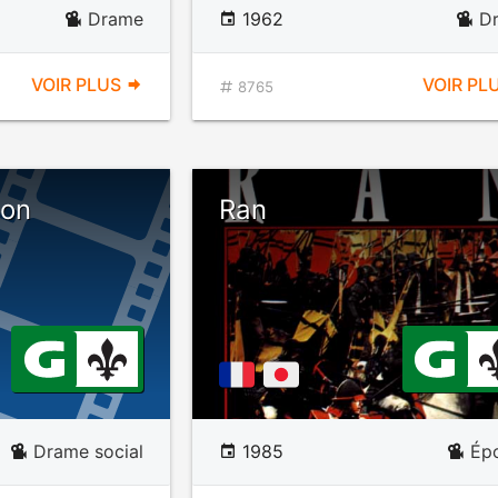
Drame
1962
D
VOIR PLUS
VOIR PL
8765
ion
Ran
Drame social
1985
Ép