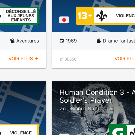
DÉCONSEILLÉ
AUX JEUNES
VIOLENC
ENFANTS
Aventures
1969
Drame fantast
VOIR PLUS
VOIR PL
80650
Human Condition 3 - 
Soldier's Prayer
v.o. : Ningen No Joken Iii
VIOLENCE