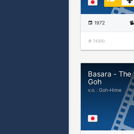
1972
74300
Basara - The 
Goh
v.o. : Goh-Hime