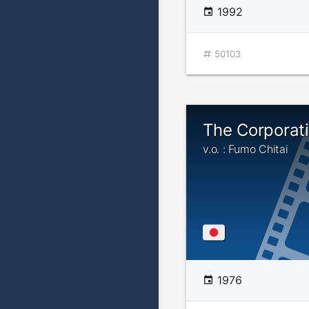
1992
50103
The Corporat
v.o. : Fumo Chitai
1976