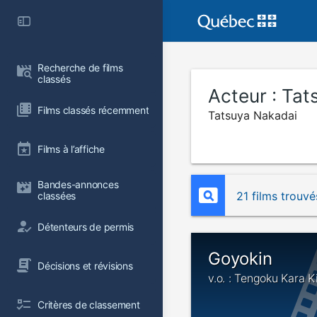
Recherche de films 
classés
Acteur :
Tat
Films classés récemment
Tatsuya Nakadai
Films à l’affiche
Bandes-annonces 
21 films trouvé
classées
Détenteurs de permis
Goyokin
Décisions et révisions
v.o. : Tengoku Kara K
Critères de classement