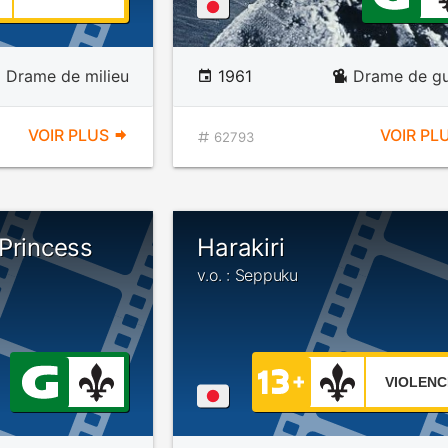
Drame de milieu
1961
Drame de gu
VOIR PLUS
VOIR PL
62793
Princess
Harakiri
v.o. : Seppuku
VIOLENC