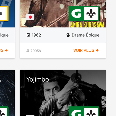
E
ique
1962
Drame Épique
US
VOIR PLUS
79958
A
Yojimbo