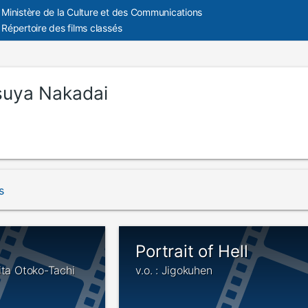
Ministère de la Culture et des Communications
Répertoire des films classés
suya Nakadai
s
Portrait of Hell
ita Otoko-Tachi
v.o. : Jigokuhen