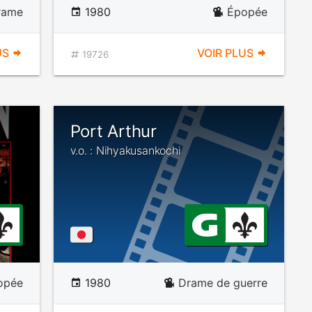
rame
1980
Épopée
US
VOIR PLUS
19726
Port Arthur
v.o. : Nihyakusankochi
opée
1980
Drame de guerre