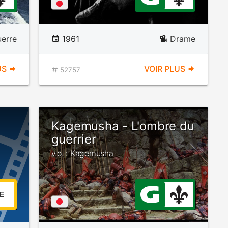
erre
1961
Drame
US
VOIR PLUS
52757
Kagemusha - L'ombre du
guerrier
v.o. : Kagemusha
E