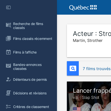
Recherche de films 
classés
Acteur :
Str
Films classés récemment
Martin, Strother
Films à l’affiche
Bandes-annonces 
7 films trouvés
classées
Détenteurs de permis
Lancer frapp
Décisions et révisions
v.o. : Slap Shot
Critères de classement