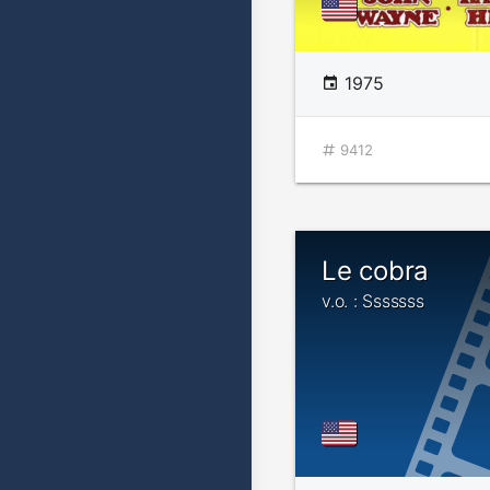
1975
9412
Le cobra
v.o. : Sssssss