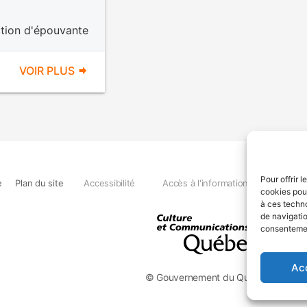
ction d'épouvante
VOIR PLUS
Pour offrir 
e
Plan du site
Accessibilité
Accès à l'information
Déclara
cookies pour
à ces techn
de navigatio
consentement
Ac
© Gouvernement du Québec, 2026