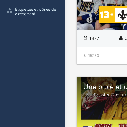
Étiquettes et icônes de 
classement
1977
C
15253
Une bible et u
v.o. : Rooster Cogbur