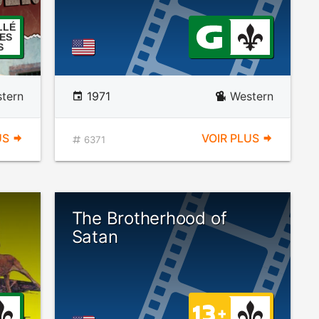
LLÉ
ES
S
tern
1971
Western
US
VOIR PLUS
6371
The Brotherhood of
Satan