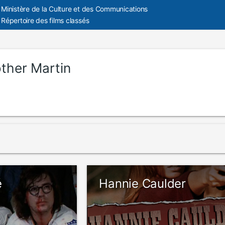
Ministère de la Culture et des Communications
Répertoire des films classés
other Martin
é
Hannie Caulder