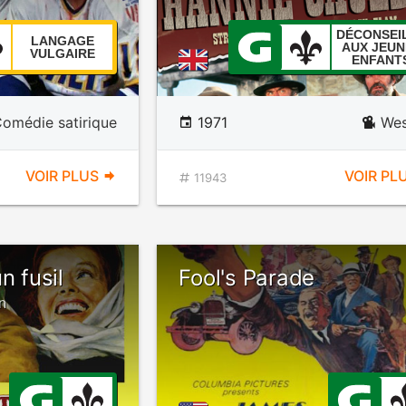
DÉCONSEI
LANGAGE
AUX JEUN
VULGAIRE
ENFANT
omédie satirique
1971
Wes
VOIR PLUS
VOIR PL
11943
n fusil
Fool's Parade
n