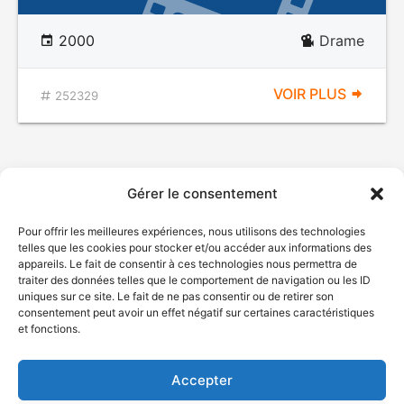
2000
Drame
VOIR PLUS
252329
Gérer le consentement
Pour offrir les meilleures expériences, nous utilisons des technologies
telles que les cookies pour stocker et/ou accéder aux informations des
appareils. Le fait de consentir à ces technologies nous permettra de
traiter des données telles que le comportement de navigation ou les ID
uniques sur ce site. Le fait de ne pas consentir ou de retirer son
© Gouvernement du Québec, 2026
consentement peut avoir un effet négatif sur certaines caractéristiques
et fonctions.
Nous joindre
Plan du site
Accepter
Accessibilité
Accès à l'information