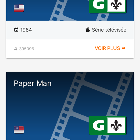
1984
Série télévisée
VOIR PLUS
395096
Paper Man