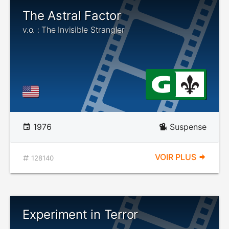
The Astral Factor
v.o. : The Invisible Strangler
1976
Suspense
VOIR PLUS
128140
Experiment in Terror