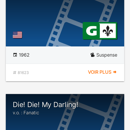
1962
Suspense
VOIR PLUS
81623
Die! Die! My Darling!
v.o. : Fanatic