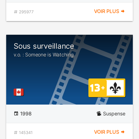
VOIR PLUS
295977
Sous surveillance
v.o. : Someone is Watching
1998
Suspense
VOIR PLUS
145341