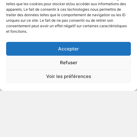
telles que les cookies pour stocker et/ou accéder aux informations des
appareils. Le fait de consentir à ces technologies nous permettra de
traiter des données telles que le comportement de navigation ou les ID
uniques sur ce site. Le fait de ne pas consentir ou de retirer son
2012
Série télévisée policière
consentement peut avoir un effet négatif sur certaines caractéristiques
et fonctions.
VOIR PLUS
377174
Accepter
Refuser
Truth About Kerry
Voir les préférences