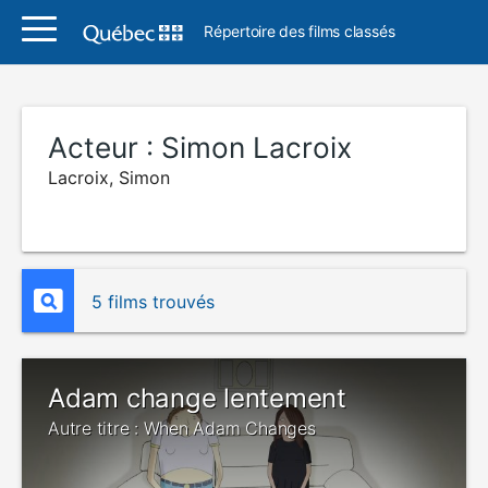
Répertoire des films classés
Acteur :
Simon Lacroix
Lacroix, Simon
5 films trouvés
Adam change lentement
Autre titre : When Adam Changes