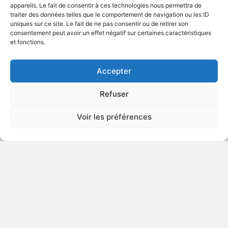
appareils. Le fait de consentir à ces technologies nous permettra de
traiter des données telles que le comportement de navigation ou les ID
uniques sur ce site. Le fait de ne pas consentir ou de retirer son
2003
Drame historique
consentement peut avoir un effet négatif sur certaines caractéristiques
et fonctions.
VOIR PLUS
219390
Accepter
Refuser
The Principles of Lust
Voir les préférences
2003