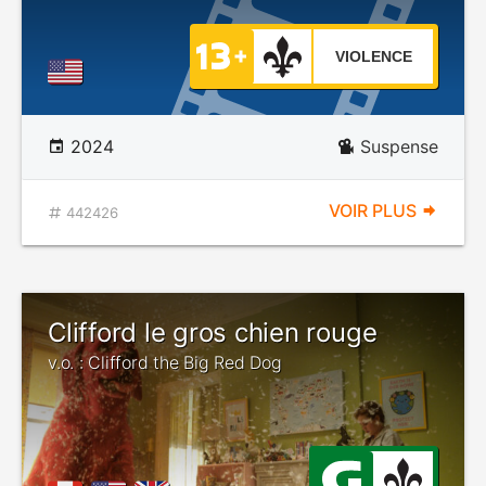
VIOLENCE
2024
Suspense
VOIR PLUS
442426
Clifford le gros chien rouge
v.o. : Clifford the Big Red Dog