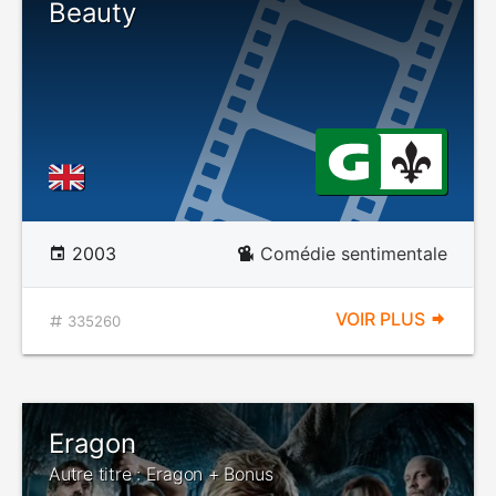
Beauty
2003
Comédie sentimentale
VOIR PLUS
335260
Eragon
Autre titre : Eragon + Bonus