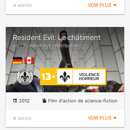
VOIR PLUS
406783
Resident Evil: Le chätiment
v.o. : Resident Evil - Retribution
VIOLENCE
HORREUR
2012
Film d'action de science-fiction
VOIR PLUS
365332