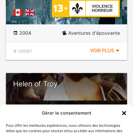
VIOLENCE
HORREUR
2004
Aventures d'épouvante
VOIR PLUS
226357
Helen of Troy
Gérer le consentement
DÉCONSEILLÉ
AUX JEUNES
Pour offrir les meilleures expériences, nous utilisons des technologies
ENFANTS
telles que les cookies pour stocker et/ou accéder aux informations des