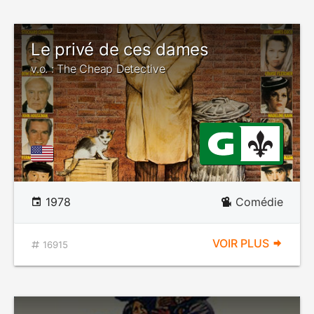
Le privé de ces dames
v.o. : The Cheap Detective
1978
Comédie
VOIR PLUS
16915