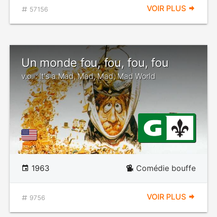
VOIR PLUS
57156
Un monde fou, fou, fou, fou
v.o. : It's a Mad, Mad, Mad, Mad World
1963
Comédie bouffe
VOIR PLUS
9756