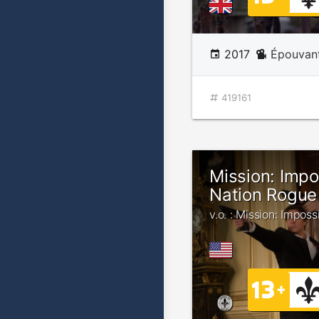
2017
Épouvan
419161
Mission: Impo
Nation Rogue
v.o. : Mission: Impos