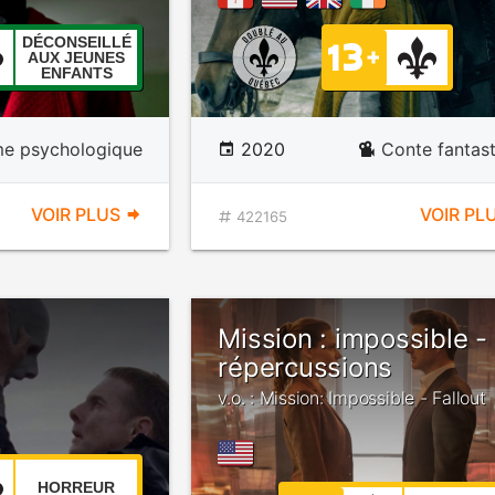
DÉCONSEILLÉ
AUX JEUNES
ENFANTS
e psychologique
2020
Conte fantas
VOIR PLUS
VOIR PL
422165
Mission : impossible -
répercussions
v.o. : Mission: Impossible - Fallout
HORREUR