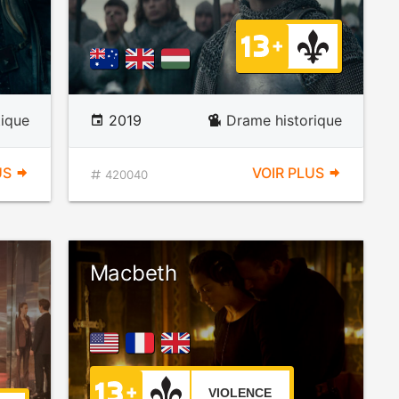
tique
2019
Drame historique
US
VOIR PLUS
420040
Macbeth
VIOLENCE