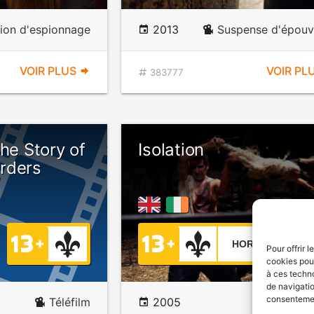
tion d'espionnage
2013
Suspense d'épouv
VOIR PLUS
VOIR PL
383777
The Story of
Isolation
rders
HORREUR
Pour offrir 
cookies pour
à ces techn
de navigatio
consentement
Téléfilm
2005
Épouv