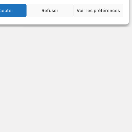
VOIR PLUS
359304
cepter
Refuser
Voir les préférences
US
Hard as Wood
SEXUALITÉ
EXPLICITE
2005
Film pornographique
VOIR PLUS
265491