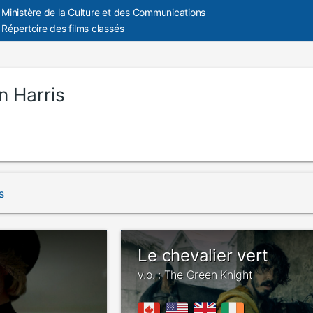
Ministère de la Culture et des Communications
Répertoire des films classés
n Harris
s
Le chevalier vert
v.o. : The Green Knight