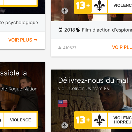
VIOLENC
te psychologique
2018
Film d'action d'espio
VOIR PLUS
VOIR PL
410637
ssible la
Délivrez-nous du mal
v.o. : Deliver Us from Evil
sible Rogue Nation
VIOLENC
VIOLENCE
HORREU