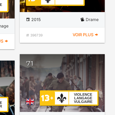
E
2015
Drame
nnage
VOIR PLUS
396739
US
'71
VIOLENCE
LANGAGE
VULGAIRE
E
R