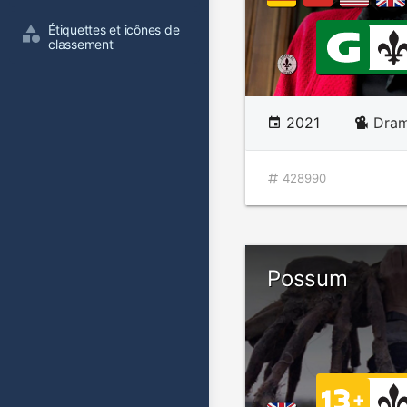
Étiquettes et icônes de 
classement
2021
Dram
428990
Possum