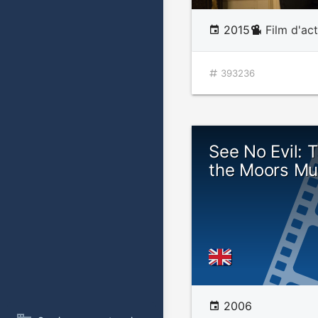
2015
Film d'ac
393236
See No Evil: 
the Moors Mu
2006