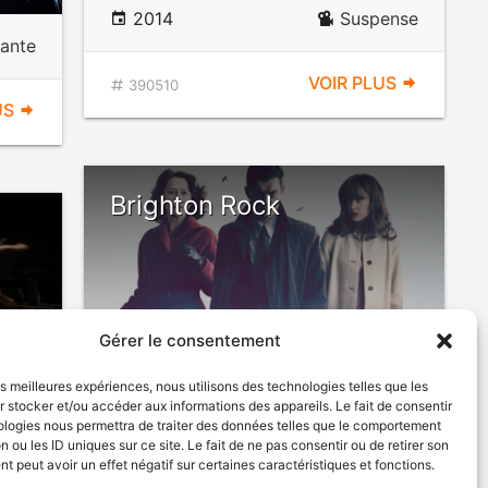
2014
Suspense
ante
VOIR PLUS
390510
US
Brighton Rock
DÉCONSEILLÉ
Gérer le consentement
AUX JEUNES
ENFANTS
les meilleures expériences, nous utilisons des technologies telles que les
 stocker et/ou accéder aux informations des appareils. Le fait de consentir
ologies nous permettra de traiter des données telles que le comportement
2010
Drame
n ou les ID uniques sur ce site. Le fait de ne pas consentir ou de retirer son
 peut avoir un effet négatif sur certaines caractéristiques et fonctions.
ante