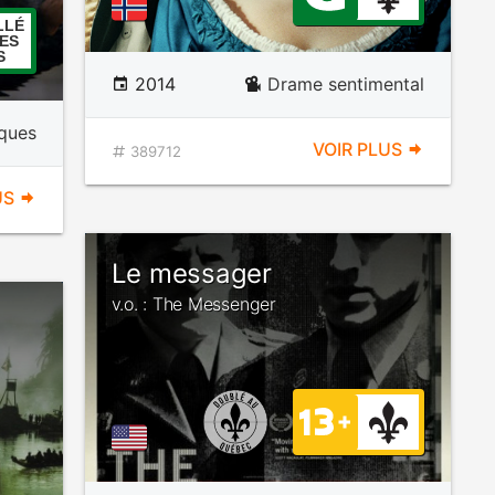
LLÉ
ES
S
2014
Drame sentimental
iques
VOIR PLUS
389712
US
Le messager
v.o. : The Messenger