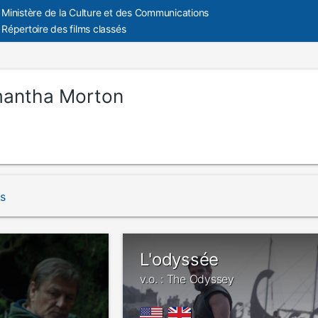
Ministère de la Culture et des Communications
Répertoire des films classés
antha Morton
és
L'odyssée
v.o. : The Odyssey