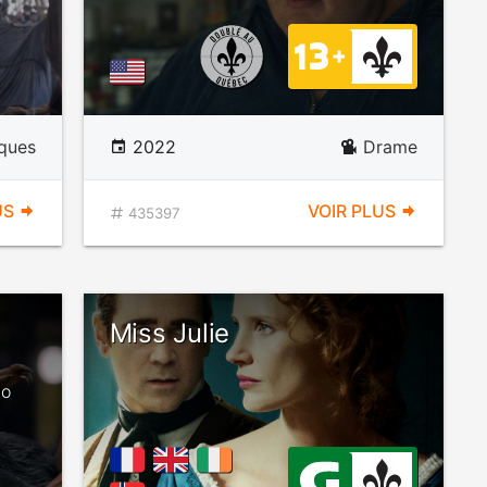
ques
2022
Drame
US
VOIR PLUS
435397
Miss Julie
to