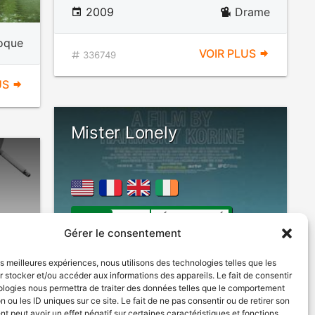
2009
Drame
oque
VOIR PLUS
336749
US
Mister Lonely
DÉCONSEILLÉ
AUX JEUNES
Gérer le consentement
ENFANTS
les meilleures expériences, nous utilisons des technologies telles que les
 stocker et/ou accéder aux informations des appareils. Le fait de consentir
2006
Comédie dramatique
ologies nous permettra de traiter des données telles que le comportement
n ou les ID uniques sur ce site. Le fait de ne pas consentir ou de retirer son
 peut avoir un effet négatif sur certaines caractéristiques et fonctions.