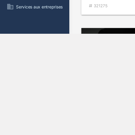
321275
Services aux entreprises
Longford
2006
Dr
293117