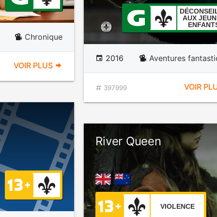
DÉCONSEI
AUX JEUN
ENFANT
Chronique
2016
Aventures fantast
VOIR PLUS
VOIR PL
397999
River Queen
VIOLENCE