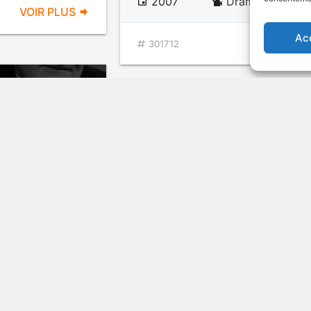
2007
Drame biograph
VOIR PLUS
Ac
VOIR PL
301712
Rochester le dernier d
libertins
v.o. : The Libertine
DÉCONSEILLÉ
AUX JEUNES
ENFANTS
ÉROTISM
LANGAG
ame biographique
VULGAIR
VOIR PLUS
2004
D