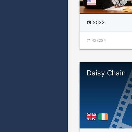
2022
433284
Daisy Chain