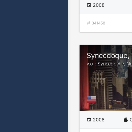
2008
341458
Synecdoque,
v.o. : Synecdoche, N
2008