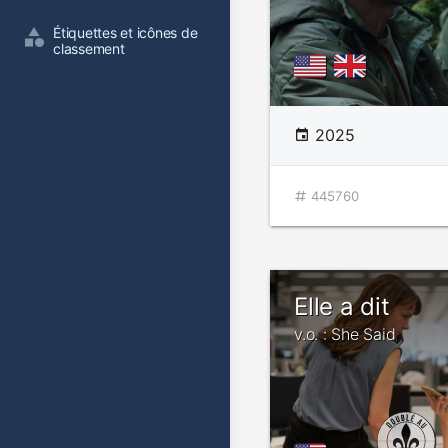
Étiquettes et icônes de 
classement
2025
445760
Elle a dit
v.o. : She Said