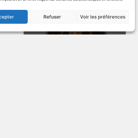
ique
VOIR PLUS
315059
cepter
Refuser
Voir les préférences
US
Lassie
Autre titre : Lassie: A Christmas Tale
es
E
E
2005
Aventures
E
VOIR PLUS
281880
rame