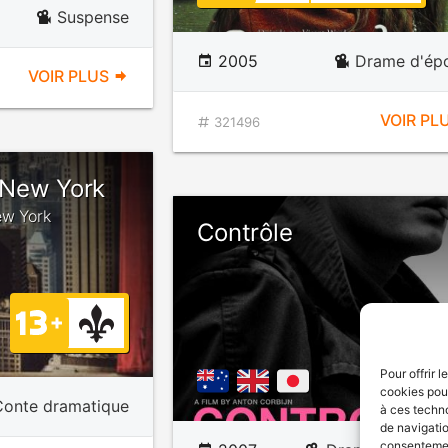
Suspense
2005
Drame d'ép
VOIR PLUS
VOIR PL
321496
 New York
ew York
Contrôle
Pour offrir 
cookies pour
Conte dramatique
à ces techn
de navigatio
consentement