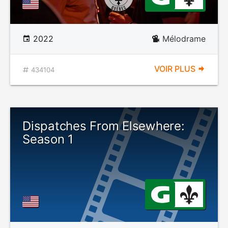
2022
Mélodrame
VOIR PLUS
434104
Dispatches From Elsewhere:
Season 1