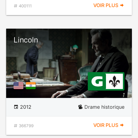
VOIR PLUS
400111
Lincoln
2012
Drame historique
VOIR PLUS
366799