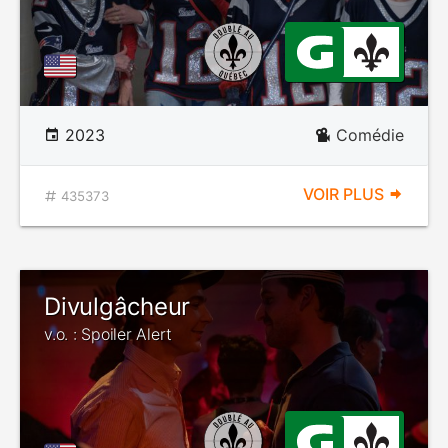
2023
Comédie
VOIR PLUS
435373
Divulgâcheur
v.o. : Spoiler Alert