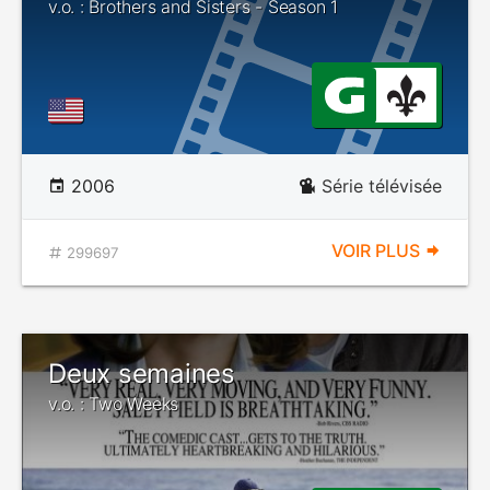
v.o. : Brothers and Sisters - Season 1
2006
Série télévisée
VOIR PLUS
299697
Deux semaines
v.o. : Two Weeks