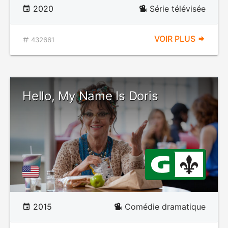
2020
Série télévisée
VOIR PLUS
432661
Hello, My Name Is Doris
2015
Comédie dramatique