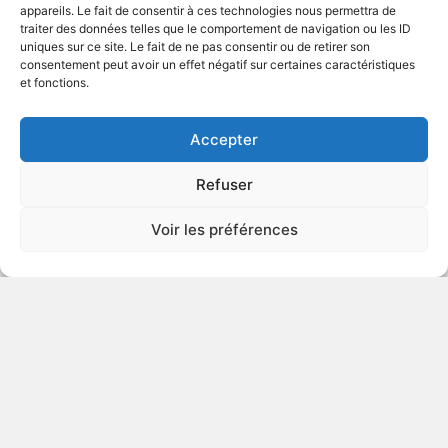
appareils. Le fait de consentir à ces technologies nous permettra de
traiter des données telles que le comportement de navigation ou les ID
uniques sur ce site. Le fait de ne pas consentir ou de retirer son
1976
Drame psychologique
consentement peut avoir un effet négatif sur certaines caractéristiques
et fonctions.
VOIR PLUS
273186
Accepter
Refuser
Gidget - The Complete Series
Voir les préférences
1965
Série télévisée