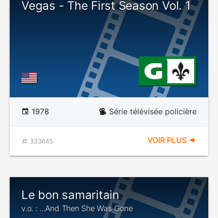
Vegas - The First Season Vol. 1
1978
Série télévisée policière
VOIR PLUS
333645
Le bon samaritain
v.o. : ...And Then She Was Gone