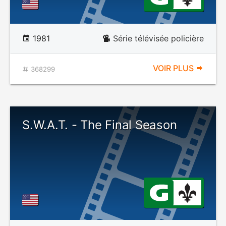
1981
Série télévisée policière
VOIR PLUS
368299
S.W.A.T. - The Final Season