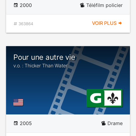
2000
Téléfilm policier
VOIR PLUS
363864
Pour une autre vie
v.o. : Thicker Than Water
2005
Drame