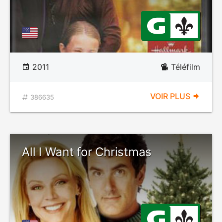
2011
Téléfilm
VOIR PLUS
386635
All I Want for Christmas