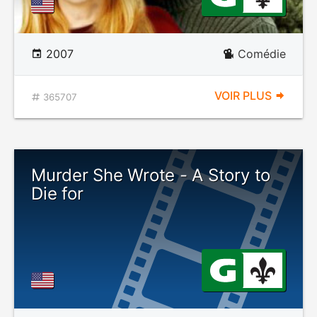
2007
Comédie
VOIR PLUS
365707
Murder She Wrote - A Story to
Die for