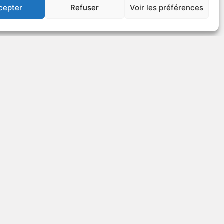
cepter
Refuser
Voir les préférences
US
VOIR PLUS
289578
Sammy the Screenplay
LLÉ
ES
S
1995
Comédie
édie
VOIR PLUS
251406
US