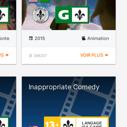
onte
2015
Animation
US
VOIR PLUS
396207
Inappropriate Comedy
LANGAGE