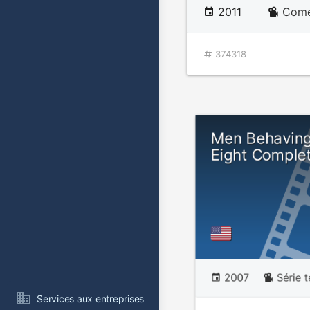
2011
Comé
374318
Men Behaving
Eight Comple
2007
Série 
Services aux entreprises