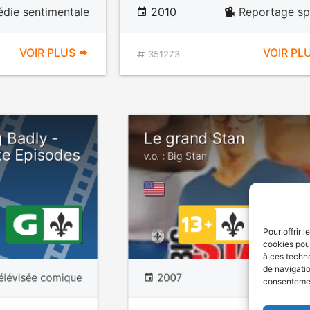
die sentimentale
2010
Reportage sp
VOIR PLUS
VOIR PL
351273
 Badly -
Le grand Stan
te Episodes
v.o. : Big Stan
LANGAG
VULGAIR
Pour offrir 
cookies pour
à ces techn
de navigatio
télévisée comique
2007
Com
consentement