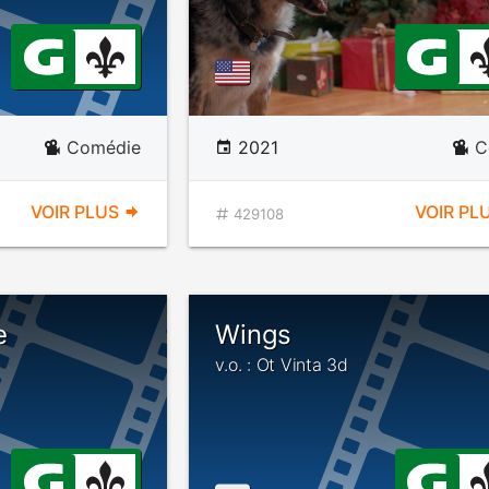
Comédie
2021
C
VOIR PLUS
VOIR PL
429108
e
Wings
v.o. : Ot Vinta 3d