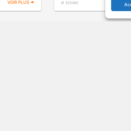
Ac
VOIR PLUS
VOIR PL
325485
re Chuck et
Les Benchwarmers ça
chauffe sur le banc
ce You Chuck and
v.o. : The Benchwarmers
DÉCONSEI
AUX JEUN
ENFANT
Comédie
2006
Com
VOIR PLUS
VOIR PL
256697