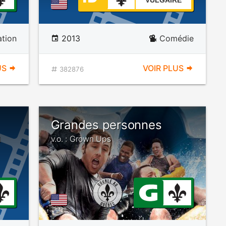
VULGAIRE
tion
2013
Comédie
US
VOIR PLUS
382876
Grandes personnes
n
v.o. : Grown Ups