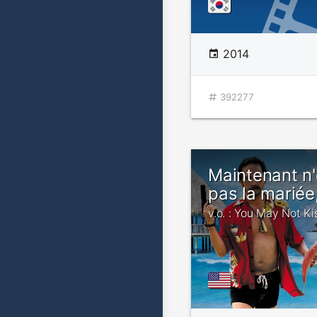
2014
392277
Maintenant n
pas la mariée,
v.o. : You May Not Ki