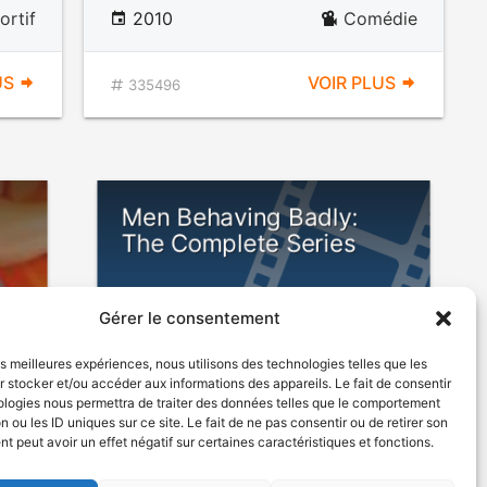
ortif
2010
Comédie
US
VOIR PLUS
335496
Men Behaving Badly:
The Complete Series
Gérer le consentement
E
E
les meilleures expériences, nous utilisons des technologies telles que les
 stocker et/ou accéder aux informations des appareils. Le fait de consentir
ologies nous permettra de traiter des données telles que le comportement
n ou les ID uniques sur ce site. Le fait de ne pas consentir ou de retirer son
édie
2007
Série télévisée comique
 peut avoir un effet négatif sur certaines caractéristiques et fonctions.