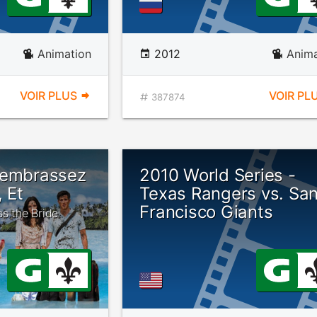
Animation
2012
Anima
VOIR PLUS
VOIR PL
387874
'embrassez
2010 World Series -
 Et
Texas Rangers vs. Sa
Francisco Giants
ss the Bride