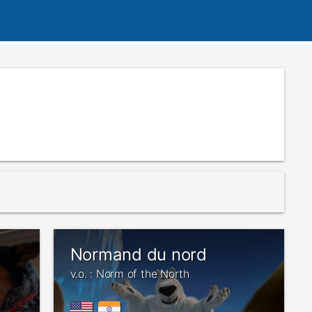
Normand du nord
v.o. : Norm of the North