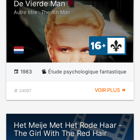
De Vierde Man
Autre titre : The 4th Man
1983
Étude psychologique fantastique
VOIR PLUS
24097
Het Meije Met Het Rode Haar -
The Girl With The Red Hair