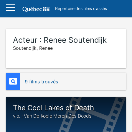
Répertoire des films classés
Acteur :
Renee Soutendijk
Soutendijk, Renee
9 films trouvés
The Cool Lakes of Death
v.o. : Van De Koele Meren Des Doods