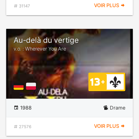
VOIR PLUS
31147
Au-delà du vertige
v.o. : Wherever You Are
1988
Drame
VOIR PLUS
27576