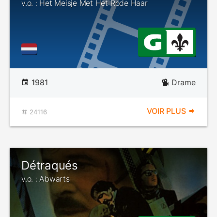
v.o. : Het Meisje Met Het Rode Haar
1981
Drame
VOIR PLUS
24116
Détraqués
v.o. : Abwarts