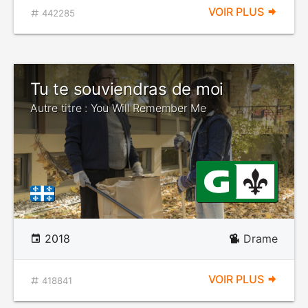
VOIR PLUS
442285
Tu te souviendras de moi
Autre titre : You Will Remember Me
2018
Drame
VOIR PLUS
418841