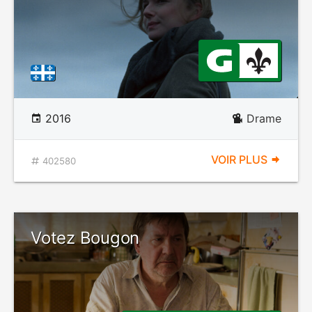
2016
Drame
VOIR PLUS
402580
Votez Bougon