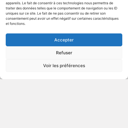
appareils. Le fait de consentir à ces technologies nous permettra de
traiter des données telles que le comportement de navigation ou les ID
uniques sur ce site. Le fait de ne pas consentir ou de retirer son
2016
Comédie dramatique
consentement peut avoir un effet négatif sur certaines caractéristiques
et fonctions.
VOIR PLUS
401286
Accepter
Refuser
La vie parfaite
Voir les préférences
2013
Série télévisée