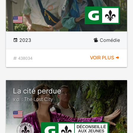
2023
Comédie
VOIR PLUS
438034
La cité perdue
v.o. : The Lost City
DÉCONSEILLÉ
AUX JEUNES