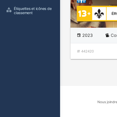
Étiquettes et icônes de 
classement
ÉR
2023
Co
442420
Nous joindr