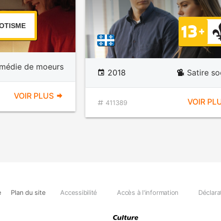
OTISME
médie de moeurs
2018
Satire so
VOIR PLUS
VOIR PL
411389
e
Plan du site
Accessibilité
Accès à l'information
Déclara