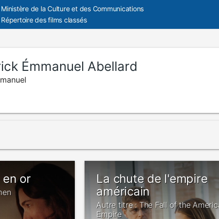
Ministère de la Culture et des Communications
Répertoire des films classés
rick Émmanuel Abellard
mmanuel
en or
La chute de l'empire
américain
men
Autre titre : The Fall of the Ameri
Empire