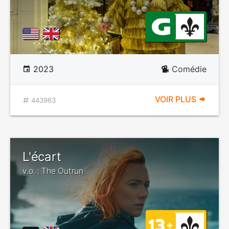
2023
Comédie
VOIR PLUS
443963
L'écart
v.o. : The Outrun