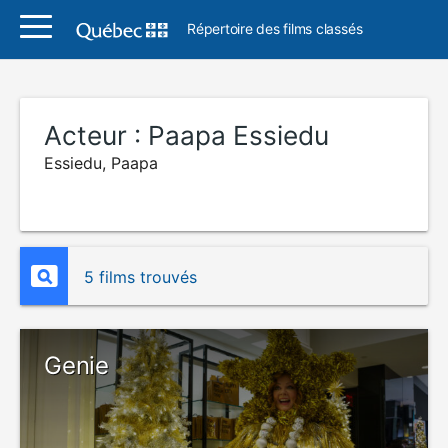
Répertoire des films classés
Acteur :
Paapa Essiedu
Essiedu, Paapa
5 films trouvés
Genie