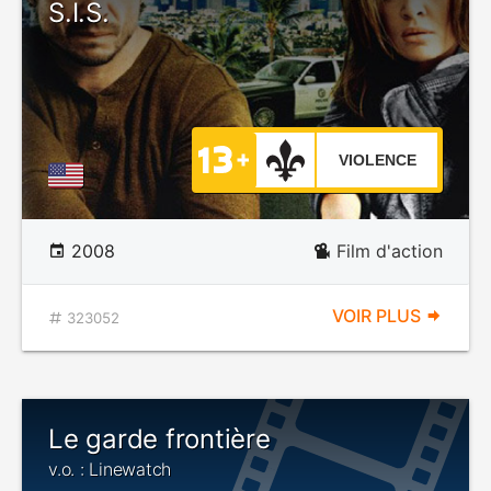
S.I.S.
VIOLENCE
2008
Film d'action
VOIR PLUS
323052
Le garde frontière
v.o. : Linewatch