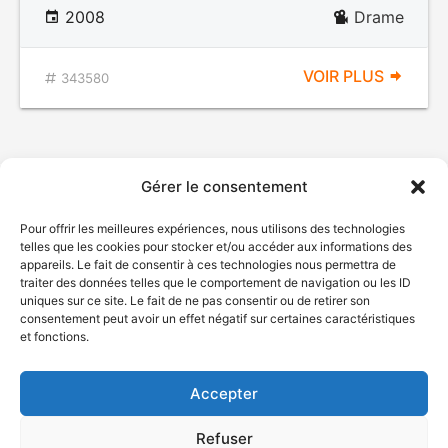
2008
Drame
VOIR PLUS
343580
Gérer le consentement
Pour offrir les meilleures expériences, nous utilisons des technologies
telles que les cookies pour stocker et/ou accéder aux informations des
appareils. Le fait de consentir à ces technologies nous permettra de
traiter des données telles que le comportement de navigation ou les ID
uniques sur ce site. Le fait de ne pas consentir ou de retirer son
© Gouvernement du Québec, 2026
consentement peut avoir un effet négatif sur certaines caractéristiques
et fonctions.
Nous joindre
Plan du site
Accepter
Accessibilité
Accès à l'information
Refuser
Déclaration de services