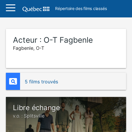
Répertoire des films classés
Acteur :
O-T Fagbenle
Fagbenle, O-T
5 films trouvés
Libre échange
v.o. : Splitsville