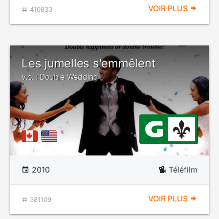
VOIR PLUS
410833
Les jumelles s'emmêlent
v.o. : Double Wedding
2010
Téléfilm
VOIR PLUS
381109