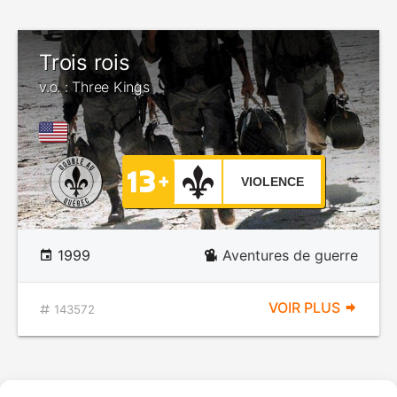
Trois rois
v.o. : Three Kings
VIOLENCE
1999
Aventures de guerre
VOIR PLUS
143572