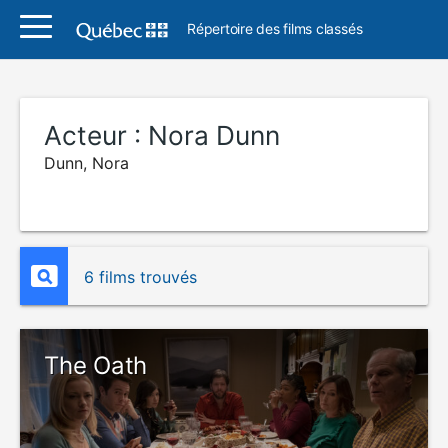
Répertoire des films classés
Acteur :
Nora Dunn
Dunn, Nora
6 films trouvés
The Oath