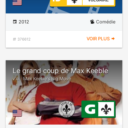
VULGAIRE
2012
Comédie
VOIR PLUS
376612
Le grand coup de Max Keeble
v.o. : Max Keeble's Big Move