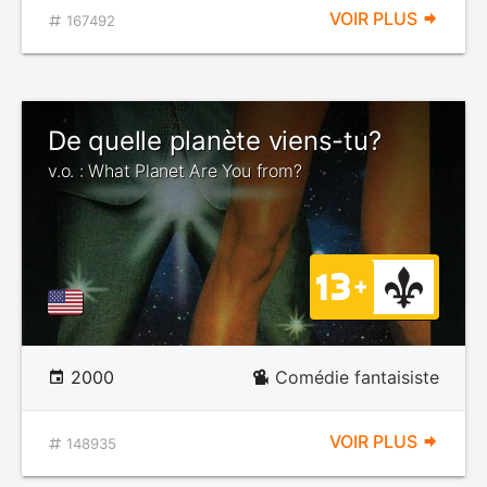
VOIR PLUS
167492
De quelle planète viens-tu?
v.o. : What Planet Are You from?
2000
Comédie fantaisiste
VOIR PLUS
148935