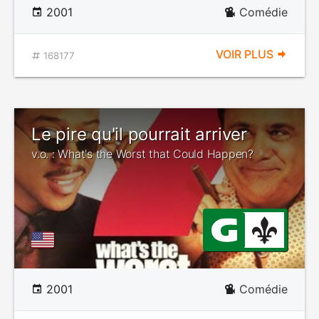
2001
Comédie
VOIR PLUS
168177
Le pire qu'il pourrait arriver
v.o. : What's the Worst that Could Happen?
2001
Comédie