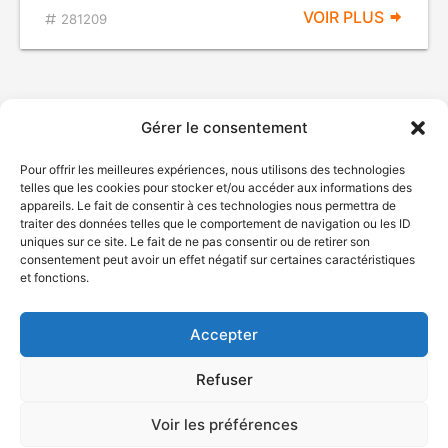
VOIR PLUS
281209
Gérer le consentement
Pour offrir les meilleures expériences, nous utilisons des technologies
telles que les cookies pour stocker et/ou accéder aux informations des
appareils. Le fait de consentir à ces technologies nous permettra de
traiter des données telles que le comportement de navigation ou les ID
uniques sur ce site. Le fait de ne pas consentir ou de retirer son
© Gouvernement du Québec, 2026
consentement peut avoir un effet négatif sur certaines caractéristiques
et fonctions.
Nous joindre
Plan du site
Accepter
Accessibilité
Accès à l'information
Refuser
Déclaration de services
Politique de confidentialité
Voir les préférences