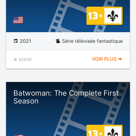
2021
Série télévisée fantastique
VOIR PLUS
429197
Batwoman: The Complete First
Season