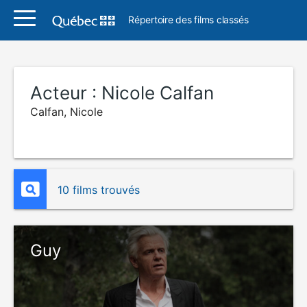
Répertoire des films classés
Acteur :
Nicole Calfan
Calfan, Nicole
10 films trouvés
Guy