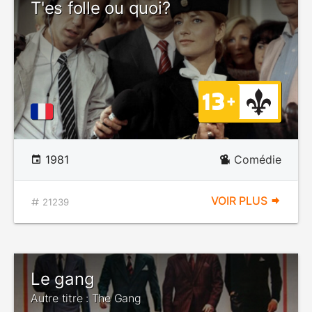
T'es folle ou quoi?
1981
Comédie
VOIR PLUS
21239
Le gang
Autre titre : The Gang