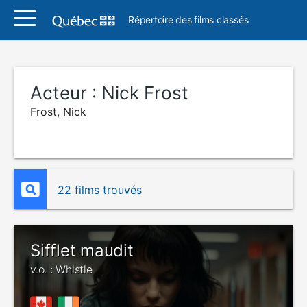
Répertoire des films classés
Acteur :
Nick Frost
Frost, Nick
22 films trouvés
Sifflet maudit
v.o. : Whistle