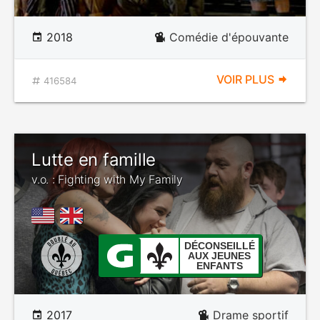
2018
Comédie d'épouvante
VOIR PLUS
416584
Lutte en famille
v.o. : Fighting with My Family
DÉCONSEILLÉ
AUX JEUNES
ENFANTS
2017
Drame sportif