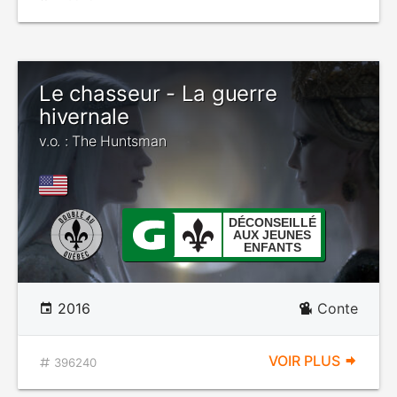
Le chasseur - La guerre
hivernale
v.o. : The Huntsman
DÉCONSEILLÉ
AUX JEUNES
ENFANTS
2016
Conte
VOIR PLUS
396240