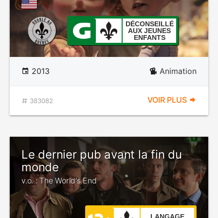
DÉCONSEILLÉ
AUX JEUNES
ENFANTS
2013
Animation
VOIR PLUS
383082
Le dernier pub avant la fin du
monde
v.o. : The World's End
LANGAGE