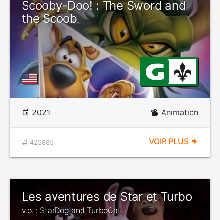
Scooby-Doo! : The Sword and
the Scoob
2021
Animation
VOIR PLUS
425885
Les aventures de Star et Turbo
v.o. : StarDog and TurboCat