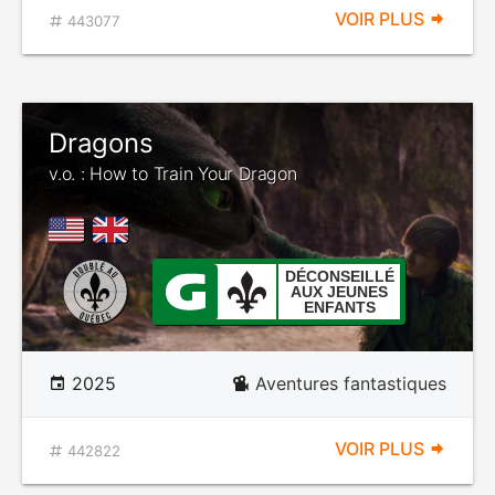
VOIR PLUS
443077
Dragons
v.o. : How to Train Your Dragon
DÉCONSEILLÉ
AUX JEUNES
ENFANTS
2025
Aventures fantastiques
VOIR PLUS
442822