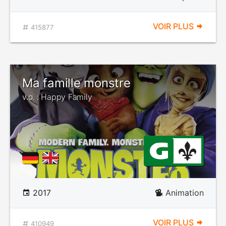
VOIR PLUS
415877
Ma famille monstre
v.o. : Happy Family
2017
Animation
VOIR PLUS
410949