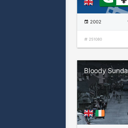
2002
251080
Bloody Sund