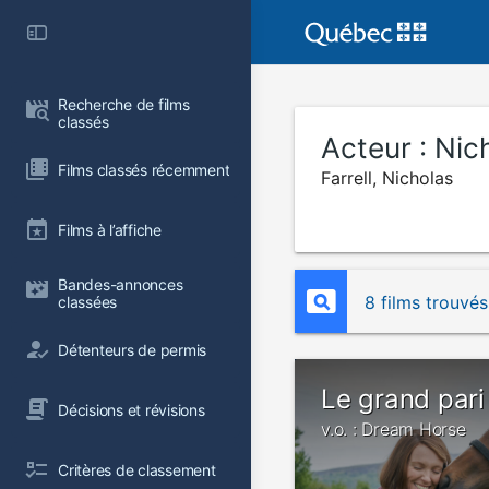
Recherche de films 
classés
Acteur :
Nich
Films classés récemment
Farrell, Nicholas
Films à l’affiche
Bandes-annonces 
8 films trouvés
classées
Détenteurs de permis
Le grand pari
Décisions et révisions
v.o. : Dream Horse
Critères de classement