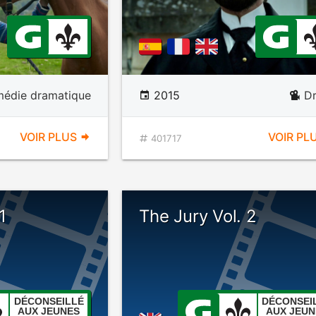
édie dramatique
2015
D
VOIR PLUS
VOIR PL
401717
1
The Jury Vol. 2
DÉCONSEILLÉ
DÉCONSEI
AUX JEUNES
AUX JEUN