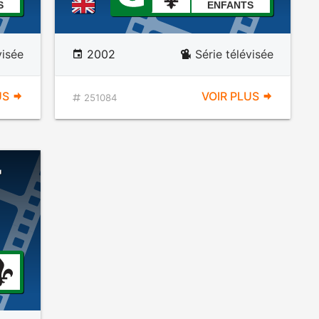
S
ENFANTS
visée
2002
Série télévisée
US
VOIR PLUS
251084
'