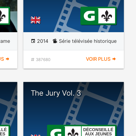
rame
2014
Série télévisée historique
US
VOIR PLUS
387680
The Jury Vol. 3
LLÉ
DÉCONSEILLÉ
ES
AUX JEUNES