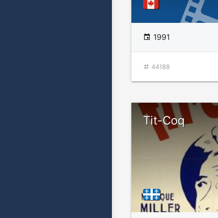
1991
44188
Tit-Coq