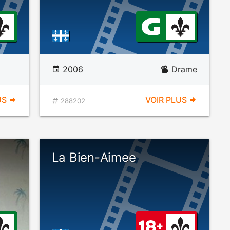
2006
Drame
US
VOIR PLUS
288202
La Bien-Aimee