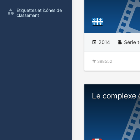
Étiquettes et icônes de 
classement
2014
Série t
388552
Le complexe d