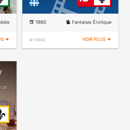
édie
1980
Fantaisie Érotique
US
VOIR PLUS
19942
r
r le