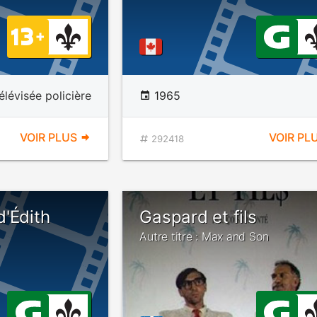
élévisée policière
1965
VOIR PLUS
VOIR PL
292418
'Édith
Gaspard et fils
Autre titre : Max and Son