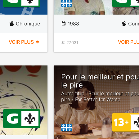
Chronique
1988
Com
VOIR PLUS
VOIR PL
27031
Pour le meilleur et pou
le pire
Autre titre : Pour le meilleur et pou
pire - For Better for Worse