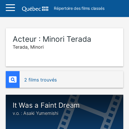
Répertoire des films classés
Acteur :
Minori Terada
Terada, Minori
2 films trouvés
It Was a Faint Dream
v.o. : Asaki Yumemishi