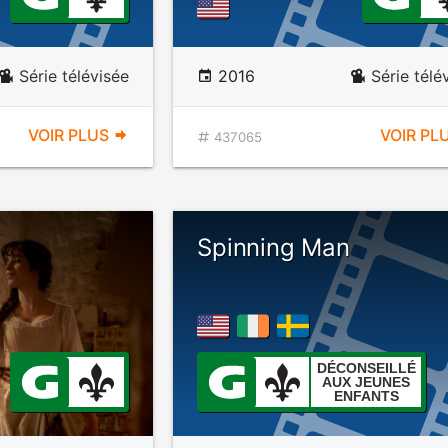
Série télévisée
2016
Série télé
VOIR PLUS
VOIR PL
437065
Spinning Man
DÉCONSEILLÉ
AUX JEUNES
ENFANTS