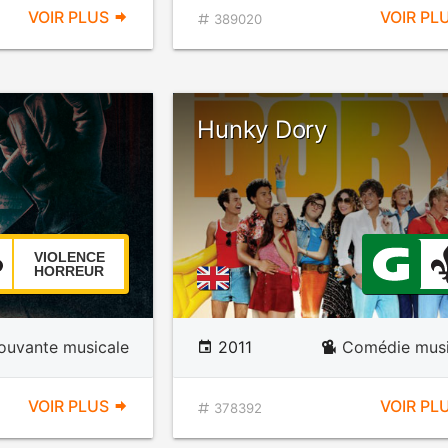
VOIR PLUS
VOIR PL
389020
Hunky Dory
VIOLENCE
HORREUR
ouvante musicale
2011
Comédie musi
VOIR PLUS
VOIR PL
378392