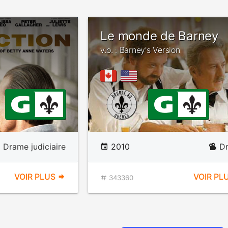
Le monde de Barney
v.o. : Barney's Version
Drame judiciaire
2010
D
VOIR PLUS
VOIR PL
343360