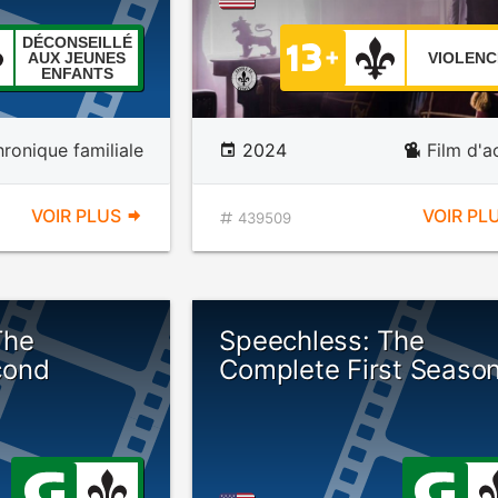
DÉCONSEILLÉ
AUX JEUNES
VIOLENC
ENFANTS
ronique familiale
2024
Film d'a
VOIR PLUS
VOIR PL
439509
The
Speechless: The
cond
Complete First Seaso