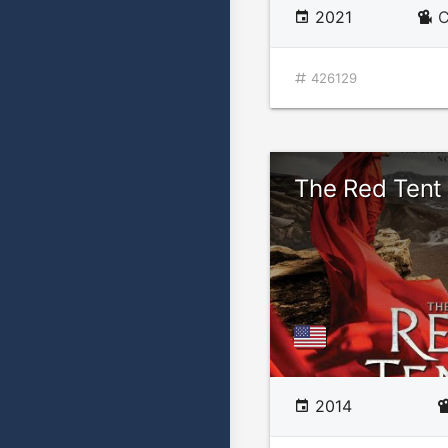
2021
C
426129
The Red Tent
2014