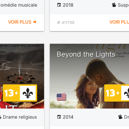
omédie musicale
2018
Susp
VOIR PLUS
VOIR PL
411769
Beyond the Lights
Drame religieux
2014
D