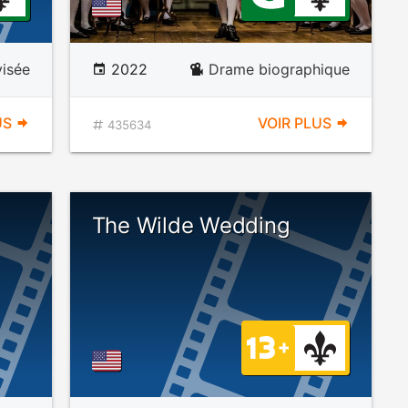
visée
2022
Drame biographique
US
VOIR PLUS
435634
The Wilde Wedding