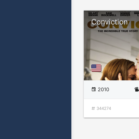
Conviction
2010
344274