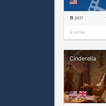
2017
437066
Cinderella