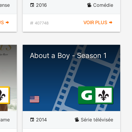
ense
2016
Comédie
US
VOIR PLUS
407748
About a Boy - Season 1
rame
2014
Série télévisée