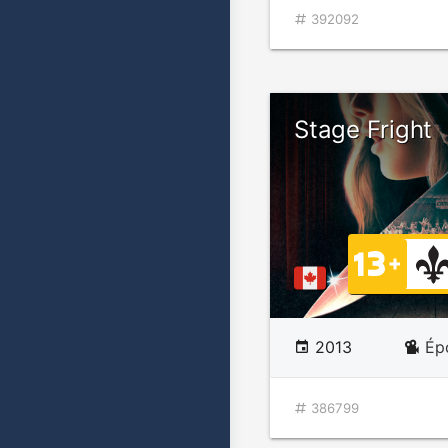
392092
Stage Fright
2013
Ép
386799