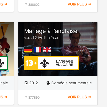
US
VOIR PLUS
388602
Mariage à l'anglaise
v.o. : I Give It a Year
LANGAGE
VULGAIRE
cale
2012
Comédie sentimentale
US
VOIR PLUS
377890