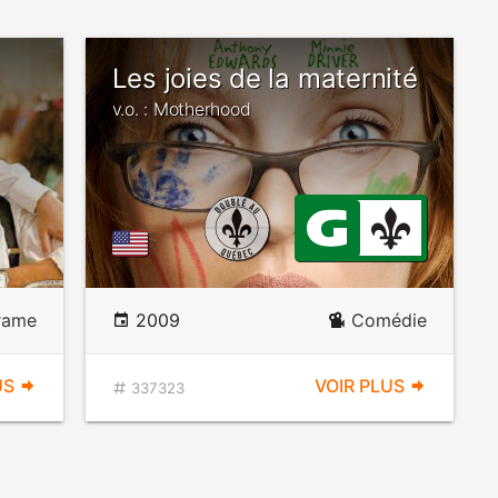
Les joies de la maternité
v.o. : Motherhood
rame
2009
Comédie
US
VOIR PLUS
337323