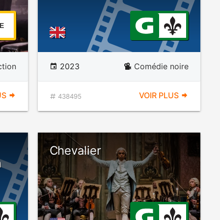
E
ction
2023
Comédie noire
US
VOIR PLUS
438495
Chevalier
n