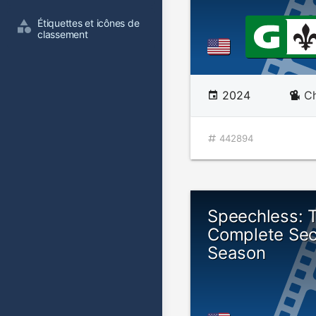
Étiquettes et icônes de 
classement
2024
Ch
442894
Speechless: 
Complete Se
Season