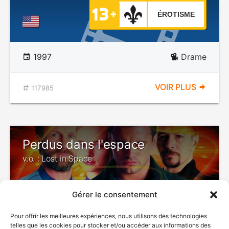
ÉROTISME
1997
Drame
VOIR PLUS
117985
Perdus dans l'espace
v.o. : Lost in Space
Gérer le consentement
DÉCONSEILLÉ
AUX JEUNES
Pour offrir les meilleures expériences, nous utilisons des technologies
ENFANTS
telles que les cookies pour stocker et/ou accéder aux informations des