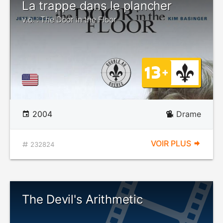
La trappe dans le plancher
v.o. : The Door in the Floor
2004
Drame
VOIR PLUS
232824
The Devil's Arithmetic