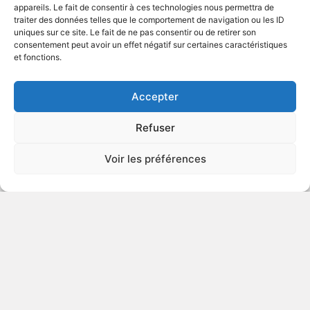
appareils. Le fait de consentir à ces technologies nous permettra de
traiter des données telles que le comportement de navigation ou les ID
uniques sur ce site. Le fait de ne pas consentir ou de retirer son
1998
Science-fiction
consentement peut avoir un effet négatif sur certaines caractéristiques
et fonctions.
VOIR PLUS
115035
Accepter
Refuser
Manipulateurs
Voir les préférences
v.o. : Weapons of Mass Distraction
1997
Comédie satirique