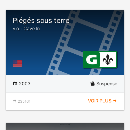
Piégés sous terre
v.o. : Cave In
2003
Suspense
VOIR PLUS
235161