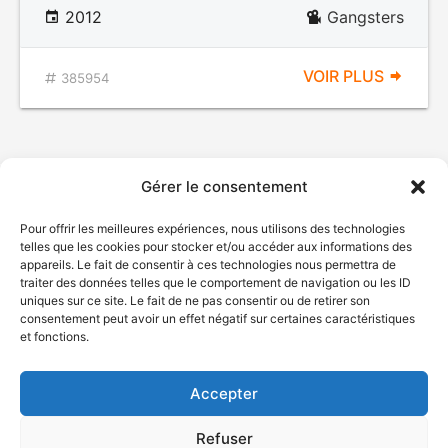
2012
Gangsters
VOIR PLUS
385954
Gérer le consentement
Pour offrir les meilleures expériences, nous utilisons des technologies
telles que les cookies pour stocker et/ou accéder aux informations des
appareils. Le fait de consentir à ces technologies nous permettra de
traiter des données telles que le comportement de navigation ou les ID
uniques sur ce site. Le fait de ne pas consentir ou de retirer son
© Gouvernement du Québec, 2026
consentement peut avoir un effet négatif sur certaines caractéristiques
et fonctions.
Nous joindre
Plan du site
Accepter
Accessibilité
Accès à l'information
Refuser
Déclaration de services