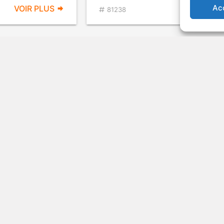
Ac
VOIR PLUS
VOIR PL
81238
lle d'après
Cas de conscience
v.o. : In Defense of Married Man
Mélodrame
1990
VOIR PLUS
VOIR PL
48753