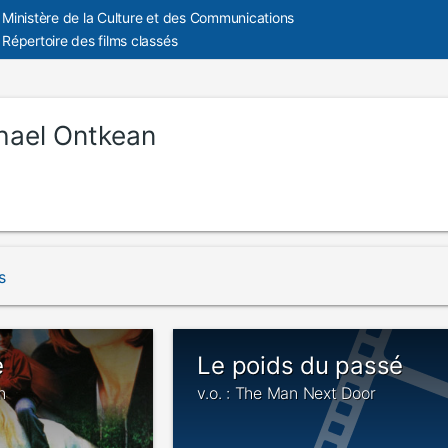
Ministère de la Culture et des Communications
Répertoire des films classés
hael Ontkean
s
e
Le poids du passé
n
v.o. : The Man Next Door