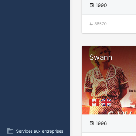
1990
88570
Swann
1996
Services aux entreprises