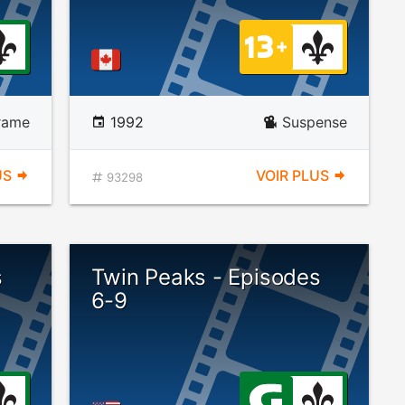
rame
1992
Suspense
US
VOIR PLUS
93298
s
Twin Peaks - Episodes
6-9