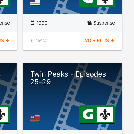
ense
1990
Suspense
US
VOIR PLUS
88569
s
Twin Peaks - Episodes
25-29