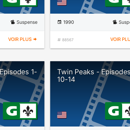
Suspense
1990
Susp
VOIR PLUS
VOIR PL
88567
Episodes 1-
Twin Peaks - Episode
10-14