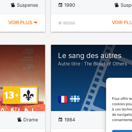
Suspense
1990
Susp
VOIR PLUS
VOIR PL
88568
Le sang des autres
Autre titre : The Blood of Others
Pour offrir 
cookies pour
à ces techn
de navigatio
Drame
1984
consentement