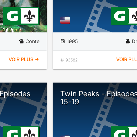
Conte
1995
D
VOIR PLUS
VOIR PL
93582
 Episodes
Twin Peaks - Episode
15-19