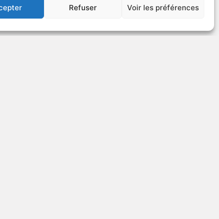
cepter
Refuser
Voir les préférences
US
VOIR PLUS
77532
Le mensonge en
héritage
v.o. : Legacy of Lies
1992
Policier
US
VOIR PLUS
48467