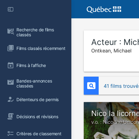
Recherche de films 
classés
Acteur :
Mic
Films classés récemment
Ontkean, Michael
Films à l’affiche
Bandes-annonces 
41 films trouvé
classées
Détenteurs de permis
Nico la licorn
Décisions et révisions
v.o. : Nico the Unicor
Critères de classement