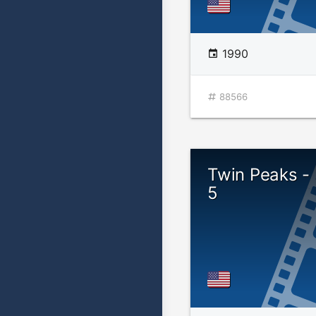
1990
88566
Twin Peaks - 
5