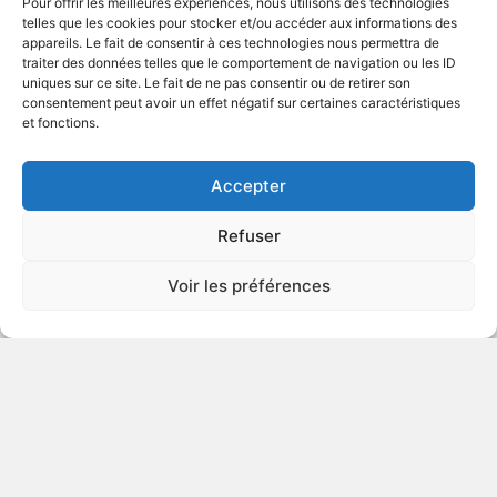
Pour offrir les meilleures expériences, nous utilisons des technologies
ENFANTS
telles que les cookies pour stocker et/ou accéder aux informations des
appareils. Le fait de consentir à ces technologies nous permettra de
traiter des données telles que le comportement de navigation ou les ID
uniques sur ce site. Le fait de ne pas consentir ou de retirer son
2015
Drame psychologique
consentement peut avoir un effet négatif sur certaines caractéristiques
et fonctions.
VOIR PLUS
396531
Accepter
Refuser
Suite française
Voir les préférences