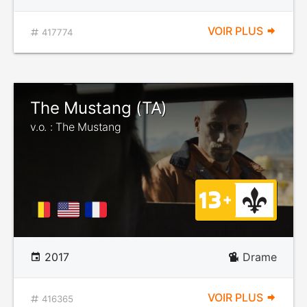
VOIR PLUS
417774
The Mustang (TA)
v.o. : The Mustang
2017
Drame
VOIR PLUS
416365