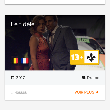
Le fidèle
2017
Drame
VOIR PLUS
408868