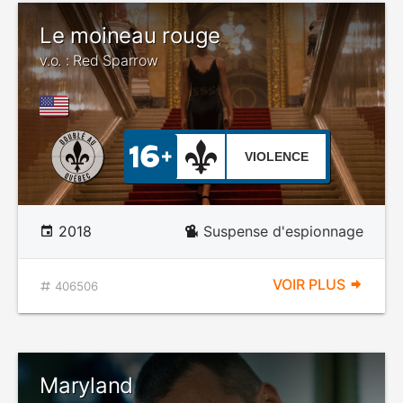
Le moineau rouge
v.o. : Red Sparrow
VIOLENCE
2018
Suspense d'espionnage
VOIR PLUS
406506
Maryland