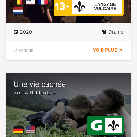
LANGAGE
VULGAIRE
2020
Drame
VOIR PLUS
426566
Une vie cachée
v.o. : A Hidden Life