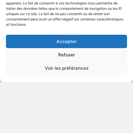
appareils. Le fait de consentir à ces technologies nous permettra de
traiter des données telles que le comportement de navigation ou les ID
uniques sur ce site. Le fait de ne pas consentir ou de retirer son
2013
Drame biographique
consentement peut avoir un effet négatif sur certaines caractéristiques
et fonctions.
VOIR PLUS
379292
Accepter
Refuser
Frenemy
Voir les préférences
v.o. : Little Fish, Strange Pond
VIOLENCE
LANGAGE
VULGAIRE
2009
Comédie