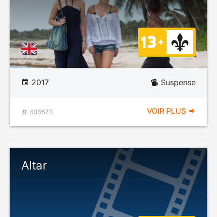
2017
Suspense
VOIR PLUS
406573
Altar