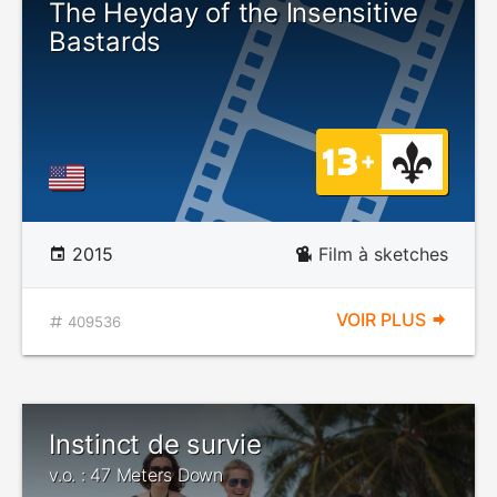
The Heyday of the Insensitive
Bastards
2015
Film à sketches
VOIR PLUS
409536
Instinct de survie
v.o. : 47 Meters Down