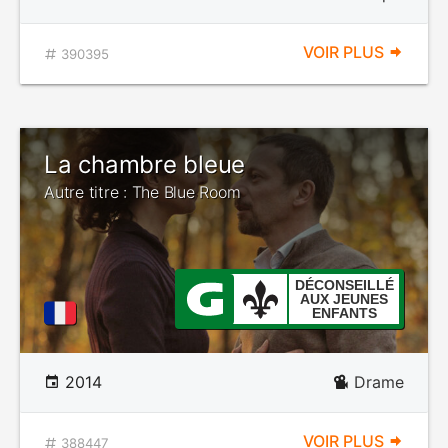
VOIR PLUS
390395
La chambre bleue
Autre titre : The Blue Room
DÉCONSEILLÉ
AUX JEUNES
ENFANTS
2014
Drame
VOIR PLUS
388447