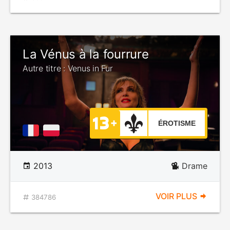
La Vénus à la fourrure
Autre titre : Venus in Fur
ÉROTISME
2013
Drame
VOIR PLUS
384786