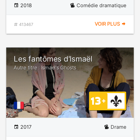
2018
Comédie dramatique
VOIR PLUS
413467
Les fantômes d'Ismaël
Autre titre : Ismael's Ghosts
2017
Drame