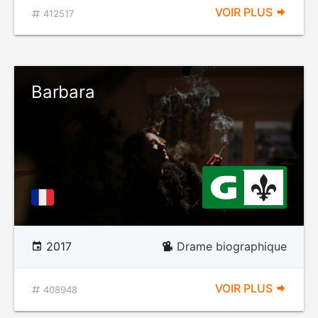
VOIR PLUS
412517
Barbara
2017
Drame biographique
VOIR PLUS
408948