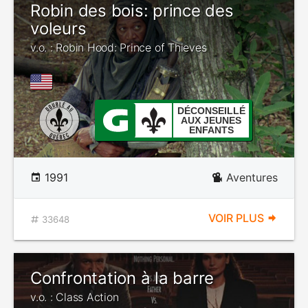
Robin des bois: prince des
voleurs
v.o. : Robin Hood: Prince of Thieves
DÉCONSEILLÉ
AUX JEUNES
ENFANTS
1991
Aventures
VOIR PLUS
33648
Confrontation à la barre
v.o. : Class Action