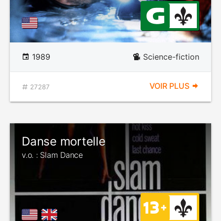
1989
Science-fiction
VOIR PLUS
27287
Danse mortelle
v.o. : Slam Dance