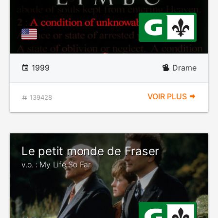
1999
Drame
VOIR PLUS
139428
Le petit monde de Fraser
v.o. : My Life So Far