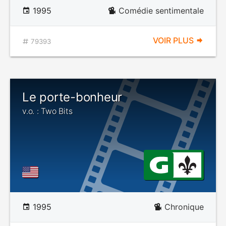
1995
Comédie sentimentale
VOIR PLUS
79393
Le porte-bonheur
v.o. : Two Bits
1995
Chronique