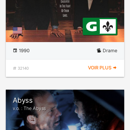
1990
Drame
VOIR PLUS
32140
Abyss
v.o. : The Abyss