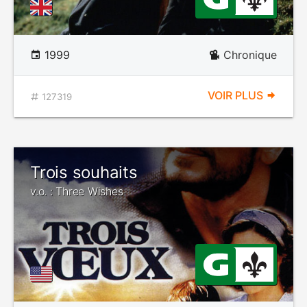
1999
Chronique
VOIR PLUS
127319
Trois souhaits
v.o. : Three Wishes