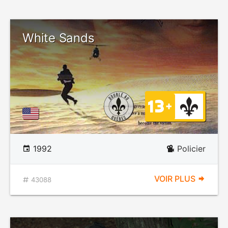
White Sands
1992
Policier
VOIR PLUS
43088