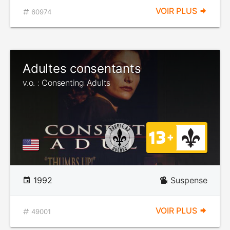
VOIR PLUS
60974
Adultes consentants
v.o. : Consenting Adults
1992
Suspense
VOIR PLUS
49001