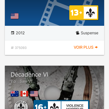
2012
Suspense
VOIR PLUS
375093
Décadence VI
v.o. : Saw VI
VIOLENCE