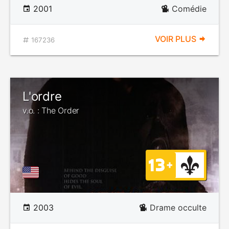
2001
Comédie
VOIR PLUS
167236
L'ordre
v.o. : The Order
2003
Drame occulte