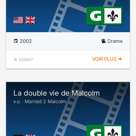
2002
Drame
VOIR PLUS
205847
La double vie de Malcolm
v.o. : Married 2 Malcolm