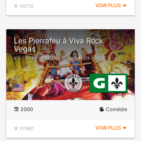
VOIR PLUS
142732
Les Pierrafeu à Viva Rock
Vegas
v.o. : The Flintstones in Viva Rock Vegas
2000
Comédie
VOIR PLUS
137887