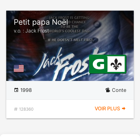
Petit papa Noël
v.o. : Jack Frost
1998
Conte
VOIR PLUS
128360