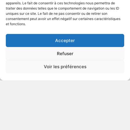
appareils. Le fait de consentir à ces technologies nous permettra de
traiter des données telles que le comportement de navigation ou les ID
uniques sur ce site. Le fait de ne pas consentir ou de retirer son
1992
Comédie
consentement peut avoir un effet négatif sur certaines caractéristiques
et fonctions.
VOIR PLUS
47983
Accepter
Refuser
Voir les préférences
© Gouvernement du Québec, 2026
Nous joindre
Plan du site
Accessibilité