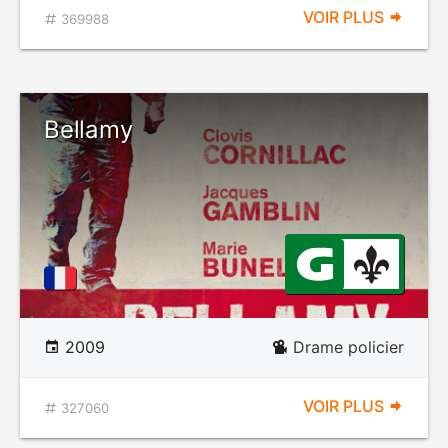
VOIR PLUS
369988
Bellamy
2009
Drame policier
VOIR PLUS
327060