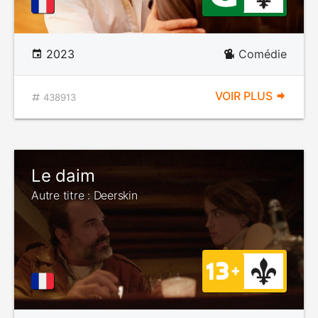
2023
Comédie
VOIR PLUS
438913
Le daim
Autre titre : Deerskin