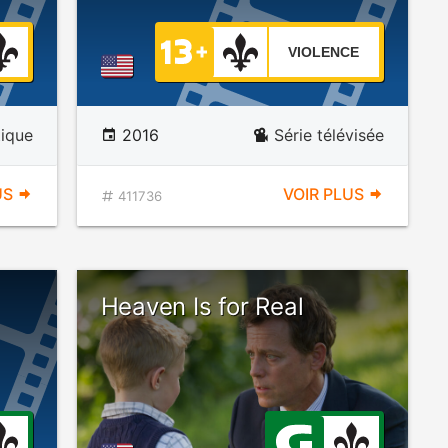
VIOLENCE
ique
2016
Série télévisée
US
VOIR PLUS
411736
Heaven Is for Real