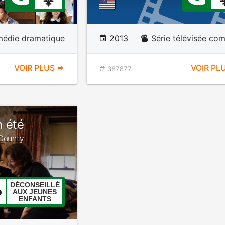
édie dramatique
2013
Série télévisée co
VOIR PLUS
VOIR PL
387877
n été
 County
DÉCONSEILLÉ
AUX JEUNES
ENFANTS