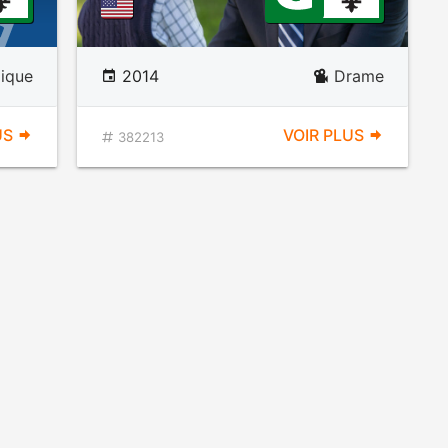
mique
2014
Drame
US
VOIR PLUS
382213