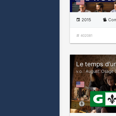
2015
Com
402081
Le temps d'u
v.o. : August: Osage