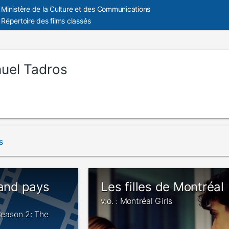
Ministère de la Culture et des Communications
Répertoire des films classés
uel Tadros
s
rand pays
Les filles de Montréal
v.o. : Montréal Girls
 Season 2: The