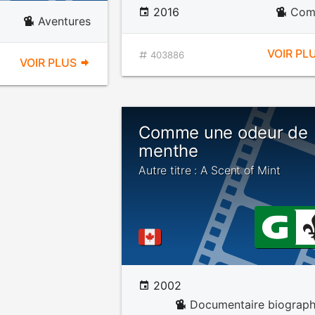
2016
Com
Aventures
VOIR PL
403886
VOIR PLUS
Comme une odeur de
menthe
Autre titre : A Scent of Mint
2002
Documentaire biograph