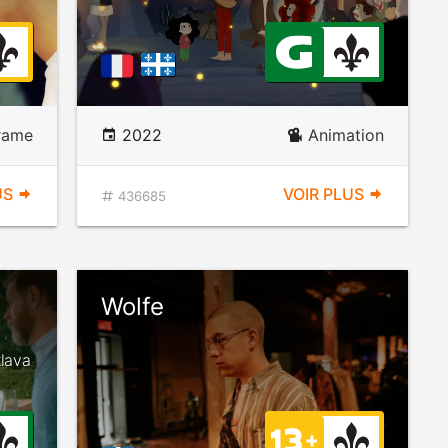
rame
2022
Animation
US
VOIR PLUS
436685
Wolfe
klava