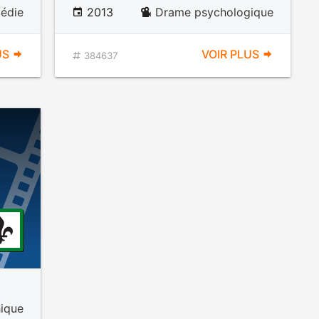
édie
2013
Drame psychologique
US
VOIR PLUS
384637
ique