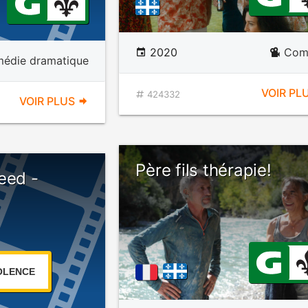
2020
Com
édie dramatique
VOIR PL
424332
VOIR PLUS
Père fils thérapie!
eed -
OLENCE