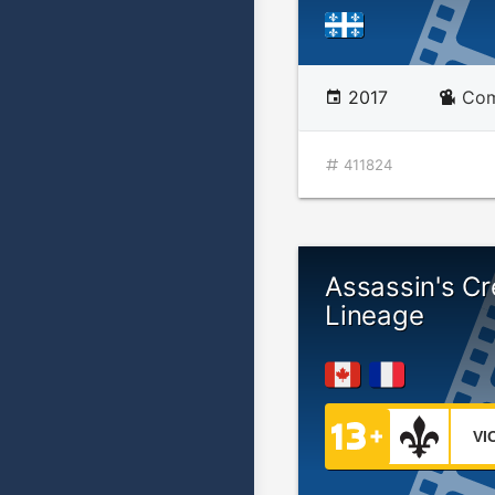
2017
Com
411824
Assassin's Cr
Lineage
VI