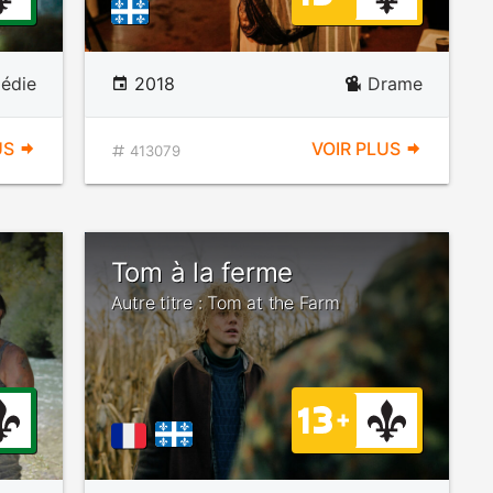
édie
2018
Drame
US
VOIR PLUS
413079
Tom à la ferme
Autre titre : Tom at the Farm