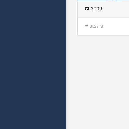
2009
362219