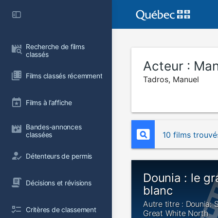
Recherche de films 
classés
Acteur :
Man
Films classés récemment
Tadros, Manuel
Films à l’affiche
Bandes-annonces 
10 films trouvé
classées
Détenteurs de permis
Dounia : le g
Décisions et révisions
blanc
Autre titre : Dounia:
Critères de classement
Great White North