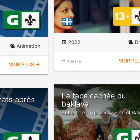
2022
D
Animation
VOIR PL
438179
VOIR PLUS
La face cachée du
hats après
baklava
Autre titre : The Sticky Side of Ba